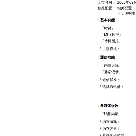
上市时间：
2006年09
标准配置：
相关配置： 
卡，说明书
v
基本功能
『时钟』
『MP3铃声』
『待机图片』
8
主题模式：
v
通信功能
『内置天线』
『通话记录』
8
短信群发：
8
话机通讯录：
v
多媒体娱乐
『U盘功能』
8
内置游戏：
8
内存容量：
8
多媒体卡扩展：