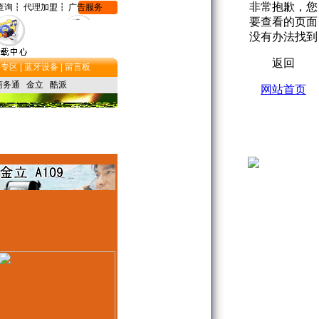
查询┇
代理加盟┇
广告服务
专区 |
蓝牙设备 |
留言板
商务通
金立
酷派