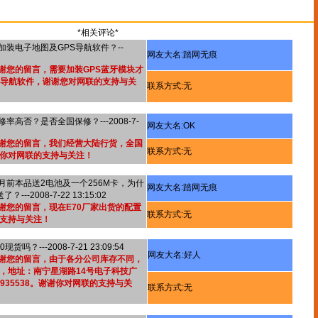
*相关评论*
否加装电子地图及GPS导航软件？--
网友大名:踏网无痕
感谢您的留言，需要加装GPS蓝牙模块才
S导航软件，谢谢您对网联的支持与关
联系方式:无
修率高否？是否全国保修？---2008-7-
网友大名:OK
 感谢您的留言，我们经营大陆行货，全国
联系方式:无
你对网联的支持与关注！
数月前本品送2电池及一个256M卡，为什
网友大名:踏网无痕
-2008-7-22 13:15:02
感谢您的留言，现在E70厂家出货的配置
联系方式:无
支持与关注！
货吗？---2008-7-21 23:09:54
网友大名:好人
 感谢您的留言，由于各分公司库存不同，
，地址：南宁星湖路14号电子科技广
-2935538。谢谢你对网联的支持与关
联系方式:无