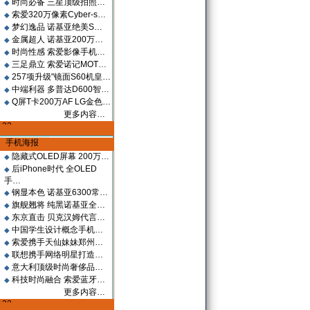
时尚必备 三星顶级拍照…
◆
索爱320万像素Cyber-s…
◆
梦幻逸品 诺基亚绝美S…
◆
金属超人 诺基亚200万…
◆
时尚性感 索爱影像手机…
◆
三足鼎立 索爱诺记MOT…
◆
257项升级"镜面S60机皇…
◆
中端利器 多普达D600智…
◆
Q屏T卡200万AF LG金色…
◆
更多内容…
手机海报
隐藏式OLED屏幕 200万…
◆
后iPhone时代 全OLED
◆
手…
钢显本色 诺基亚6300常…
◆
旗舰翘将 纯黑诺基亚全…
◆
东京直击 贝克汉姆代言…
◆
中国学生设计概念手机…
◆
索爱携手天仙妹妹郑州…
◆
联想携手网络明星打造…
◆
意大利顶级时尚奢侈品…
◆
科技时尚融合 索爱蓝牙…
◆
更多内容…