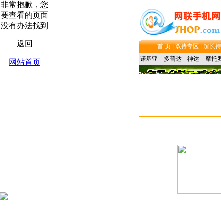
首 页 |
双待专区 |
超长待
诺基亚
多普达
神达
摩托