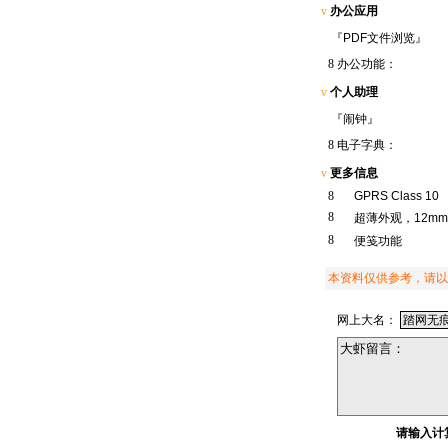
v
办公应用
『PDF文件浏览』
8
办公功能：
v
个人助理
『闹钟』
8
电子字典：
v
更多信息
8
GPRS Class 10
8
超薄外观，12m
8
便笺功能
本资料仅供参考，请以
网上大名：
请输入计