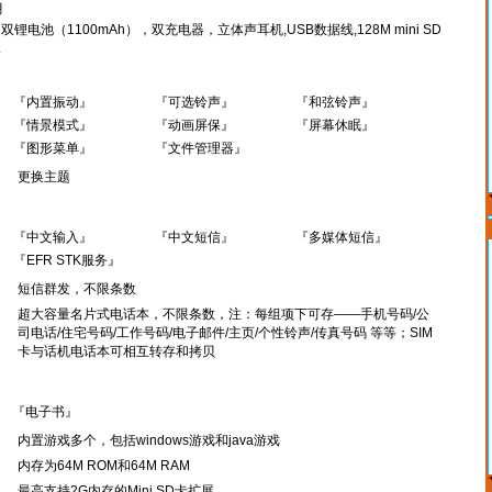
月
双锂电池（1100mAh），双充电器，立体声耳机,USB数据线,128M mini SD
.
『内置振动』
『可选铃声』
『和弦铃声』
『情景模式』
『动画屏保』
『屏幕休眠』
『图形菜单』
『文件管理器』
更换主题
『中文输入』
『中文短信』
『多媒体短信』
『EFR STK服务』
短信群发，不限条数
超大容量名片式电话本，不限条数，注：每组项下可存——手机号码/公
司电话/住宅号码/工作号码/电子邮件/主页/个性铃声/传真号码 等等；SIM
卡与话机电话本可相互转存和拷贝
『电子书』
内置游戏多个，包括windows游戏和java游戏
内存为64M ROM和64M RAM
最高支持2G内存的Mini SD卡扩展