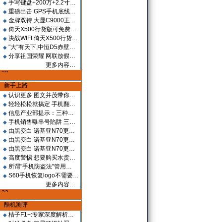
手写键盘+200万+2.2寸…
◆
重磅出击 GPS手机底线…
◆
金牌双待 大显C9000王…
◆
倚天X500行货版可免费…
◆
决战WIFI.倚天X500行货…
◆
"大"有天下,中恒D5赤壁…
◆
分享祖国荣耀 网联放假…
◆
更多内容…
新手上路
认识更多 图文并茂带你…
◆
轻轻松松就搞定 手机翻…
◆
信息产业部提示：三种…
◆
手机销售曝串号陷阱 三…
◆
由黑变白 诺基亚N70更…
◆
由黑变白 诺基亚N70更…
◆
由黑变白 诺基亚N70更…
◆
高度警惕 想要购买水货…
◆
所谓"手机防盗法"管用…
◆
S60手机恢复logo不需要…
◆
更多内容…
酷机测评
桔子F1+:专家深度解析…
◆