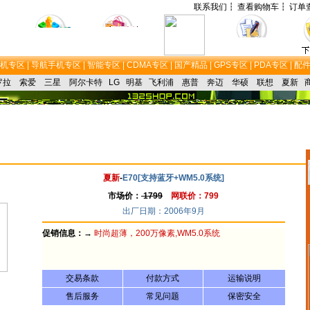
联系我们┇
查看购物车┇
订单
机专区 |
导航手机专区 |
智能专区
| CDMA专区
|
国产精品
|
GPS专区 |
PDA专区 |
配件
罗拉
索爱
三星
阿尔卡特
LG
明基
飞利浦
惠普
奔迈
华硕
联想
夏新
夏新
-
E70[支持蓝牙+WM5.0系统]
市场价：
1799
网联价：799
出厂日期：2006年9月
促销信息：→
时尚超薄，200万像素,WM5.0系统
交易条款
付款方式
运输说明
售后服务
常见问题
保密安全