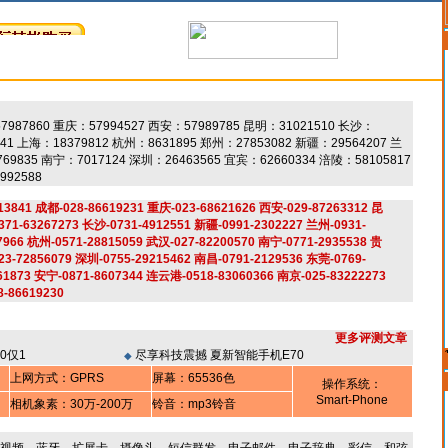
7987860 重庆：57994527 西安：57989785 昆明：31021510 长沙：
241 上海：18379812 杭州：8631895 郑州：27853082 新疆：29564207 兰
69835 南宁：7017124 深圳：26463565 宜宾：62660334 涪陵：58105817
992588
41 成都-028-86619231 重庆-023-68621626 西安-029-87263312 昆
371-63267273 长沙-0731-4912551 新疆-0991-2302227 兰州-0931-
7966 杭州-0571-28815059 武汉-027-82200570 南宁-0771-2935538 贵
23-72856079 深圳-0755-29215462 南昌-0791-2129536 东莞-0769-
61873 安宁-0871-8607344 连云港-0518-83060366 南京-025-83222273
6619230
更多评测文章
0仅1
尽享科技震撼 夏新智能手机E70
◆
上网方式：GPRS
屏幕：65536色
操作系统：
Smart-Phone
相机象素：30万-200万
铃音：mp3铃音