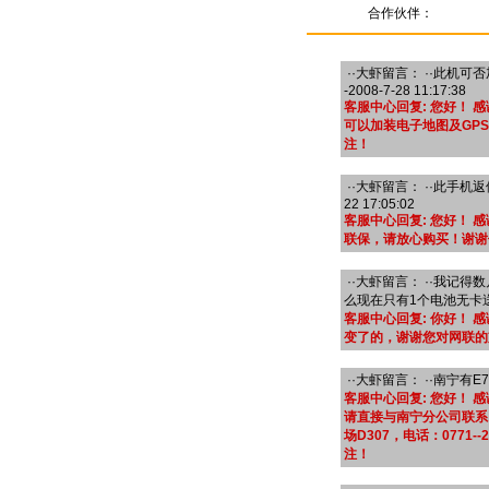
合作伙伴：
··大虾留言： ··此机可
-2008-7-28 11:17:38
客服中心回复: 您好！ 
可以加装电子地图及GP
注！
··大虾留言： ··此手机返
22 17:05:02
客服中心回复: 您好！
联保，请放心购买！谢谢
··大虾留言： ··我记得
么现在只有1个电池无卡送了？--
客服中心回复: 你好！ 
变了的，谢谢您对网联的
··大虾留言： ··南宁有E70现
客服中心回复: 您好！
请直接与南宁分公司联系
场D307，电话：0771-
注！