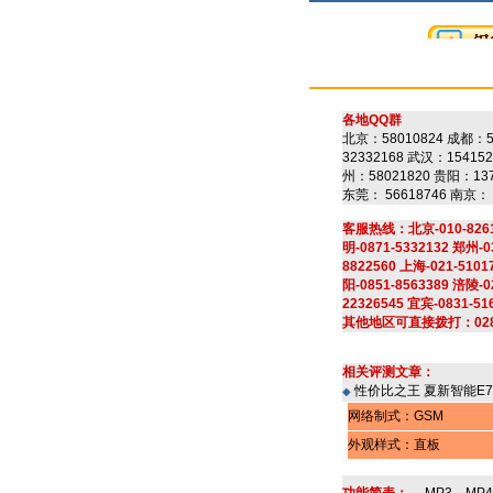
各地QQ群
北京：58010824 成都：5
32332168 武汉：15415
州：58021820 贵阳：137
东莞： 56618746 南京： 
客服热线：北京-010-826138
明-0871-5332132 郑州-0
8822560 上海-021-5101
阳-0851-8563389 涪陵-0
22326545 宜宾-0831-51
其他地区可直接拨打：028-8
相关评测文章：
性价比之王 夏新智能E7
◆
网络制式：GSM
外观样式：直板