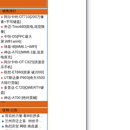
销售排行
阿尔卡特-OT710[200万像
★
素+手写键盘]
奔迈-Treo680[双电,现货限
★
量]
中恒-D5[PPC最大
★
屏.WIFI.win6]
琦基-I8[WM6.1+WIFI]
★
神达-A701[WM6.1版,送原
★
电座充]
阿尔卡特-OT C825[浪漫音
★
乐手机]
联想-ET860[首家 破2000]
★
UT斯达康-P903[倚天X500
★
大陆行货版]
多普达-C720[QWERTY键
★
盘]
神达-A700 [绝对震撼]
★
促销·公告
背后的力量:看I8狂胜多…
◆
兰州乔迁之喜 特价手…
◆
热烈庆贺 网联 南昌盛…
◆