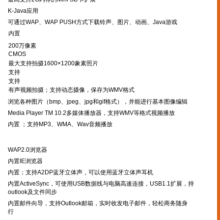
K-Java应用
可通过WAP、WAP PUSH方式下载铃声、图片、动画、Java游戏
内置
200万像素
CMOS
最大支持拍摄1600×1200象素照片
支持
支持
有声视频拍摄；支持动态摄像，保存为WMV格式
浏览各种图片（bmp、jpeg、jpg和gif格式），并能进行基本图像编辑
Media Player TM 10.2多媒体播放器，支持WMV等格式视频播放
内置 ；支持MP3、WMA、Wav音频播放
WAP2.0浏览器
内置IE浏览器
内置；支持A2DP蓝牙立体声，可以使用蓝牙立体声耳机
内置ActiveSync，可使用USB数据线与电脑高速连接，USB1.1扩展，持
outlook及文件同步
内置邮件向导，支持Outlook邮箱，实时收发电子邮件，轻松商务随身
行