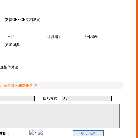
支持OFFICE文档浏览
『日历』
『计算器』
『日程表』
英汉词典
m直板薄体验
厂家最新公布数据为准。
联系方式：
算积：
*