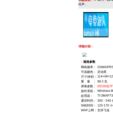
功能简表：→
MP3，M
铃声，
详细介绍：
v
规格参数
网络频率：
GSM/GPR
可选颜色：
灵动黑
114×49×1
尺寸/体积：
重 量 ：
98.3 克
屏幕参数：
65536色
Windows Mo
操作系统：
TI OMAP7
处理器：
通话时间：
300－540
待机时间：
120-170 
WAP上网：
支持飞笺