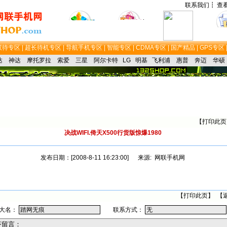
联系我们┇
查
双待专区 |
超长待机专区 |
导航手机专区 |
智能专区
| CDMA专区
|
国产精品
|
GPS专区 
达
神达
摩托罗拉
索爱
三星
阿尔卡特
LG
明基
飞利浦
惠普
奔迈
华硕
【
打印此页
决战WIFI.倚天X500行货版惊爆1980
发布日期：[2008-8-11 16:23:00] 来源: 网联手机网
【
打印此页
】 【
大名：
联系方式：