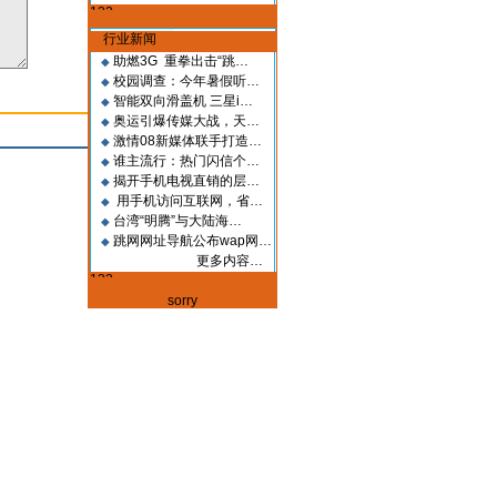
行业新闻
助燃3G 重拳出击“跳…
◆
校园调查：今年暑假听…
◆
智能双向滑盖机 三星i…
◆
奥运引爆传媒大战，天…
◆
激情08新媒体联手打造…
◆
谁主流行：热门闪信个…
◆
揭开手机电视直销的层…
◆
用手机访问互联网，省…
◆
台湾“明腾”与大陆海…
◆
跳网网址导航公布wap网…
◆
更多内容…
sorry