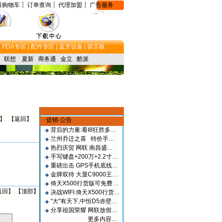
看购物车┇
订单查询┇
代理加盟┇
广告服务
|
PDA专区 |
配件专区 |
蓝牙设备 |
留言板
联想
夏新
商务通
金立
酷派
】 【
返回
】
促销·公告
背后的力量:看I8狂胜多…
◆
兰州乔迁之喜 特价手…
◆
热烈庆贺 网联 南昌盛…
◆
手写键盘+200万+2.2寸…
◆
重磅出击 GPS手机底线…
◆
金牌双待 大显C9000王…
◆
倚天X500行货版可免费…
◆
返回
】 【
顶部
】
决战WIFI.倚天X500行货…
◆
"大"有天下,中恒D5赤壁…
◆
分享祖国荣耀 网联放假…
◆
更多内容…