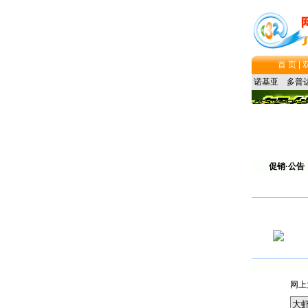
首 页 |
诺基亚
多普
促销·公告
网上